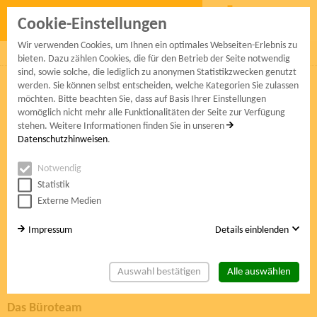
Cookie-Einstellungen
Wir verwenden Cookies, um Ihnen ein optimales Webseiten-Erlebnis zu
mitglieder
projekte
service
kontakt
bieten. Dazu zählen Cookies, die für den Betrieb der Seite notwendig
sind, sowie solche, die lediglich zu anonymen Statistikzwecken genutzt
werden. Sie können selbst entscheiden, welche Kategorien Sie zulassen
service
möchten. Bitte beachten Sie, dass auf Basis Ihrer Einstellungen
womöglich nicht mehr alle Funktionalitäten der Seite zur Verfügung
stehen. Weitere Informationen finden Sie in unseren
Aktuelles
Datenschutzhinweisen
.
htt15-Leitbild
Holzhaus Konfigurator
Notwendig
htt15-Vorstand
Statistik
Externe Medien
htt15-Büro
htt15-Imagespots
Impressum
Details einblenden
Links zum Thema Holz
Jobbörse
Auswahl bestätigen
Alle auswählen
Das Büroteam