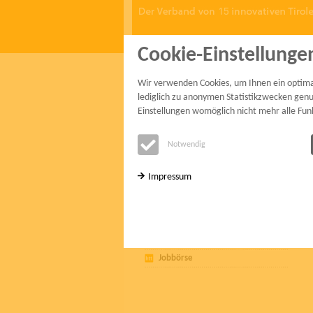
Cookie-Einstellunge
start
mitglieder
projekte
service
Wir verwenden Cookies, um Ihnen ein optimale
service
lediglich zu anonymen Statistikzwecken genut
Einstellungen womöglich nicht mehr alle Fun
Aktuelles
Notwendig
htt15-Leitbild
Holzhaus Konfigurator
Impressum
htt15-Vorstand
htt15-Büro
htt15-Imagespots
Links zum Thema Holz
Jobbörse