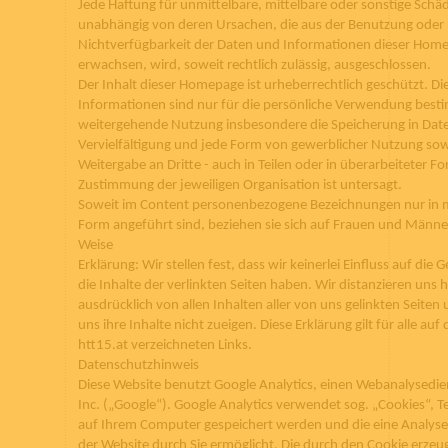
Jede Haftung für unmittelbare, mittelbare oder sonstige Schä
unabhängig von deren Ursachen, die aus der Benutzung oder
Nichtverfügbarkeit der Daten und Informationen dieser Hom
erwachsen, wird, soweit rechtlich zulässig, ausgeschlossen.
Der Inhalt dieser Homepage ist urheberrechtlich geschützt. Di
Informationen sind nur für die persönliche Verwendung best
weitergehende Nutzung insbesondere die Speicherung in Da
Vervielfältigung und jede Form von gewerblicher Nutzung sow
Weitergabe an Dritte - auch in Teilen oder in überarbeiteter F
Zustimmung der jeweiligen Organisation ist untersagt.
Soweit im Content personenbezogene Bezeichnungen nur in 
Form angeführt sind, beziehen sie sich auf Frauen und Männer
Weise
Erklärung: Wir stellen fest, dass wir keinerlei Einfluss auf die
die Inhalte der verlinkten Seiten haben. Wir distanzieren uns h
ausdrücklich von allen Inhalten aller von uns gelinkten Seite
uns ihre Inhalte nicht zueigen. Diese Erklärung gilt für alle auf
htt15.at verzeichneten Links.
Datenschutzhinweis
Diese Website benutzt Google Analytics, einen Webanalysedie
Inc. („Google“). Google Analytics verwendet sog. „Cookies“, T
auf Ihrem Computer gespeichert werden und die eine Analys
der Website durch Sie ermöglicht. Die durch den Cookie erzeu