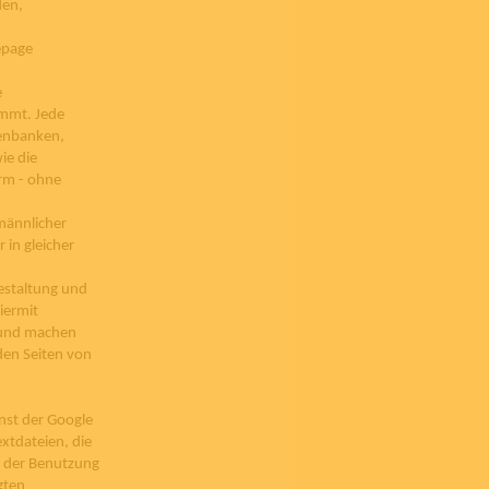
den,
epage
e
immt. Jede
tenbanken,
ie die
orm - ohne
männlicher
 in gleicher
 Gestaltung und
iermit
n und machen
 den Seiten von
nst der Google
extdateien, die
e der Benutzung
gten