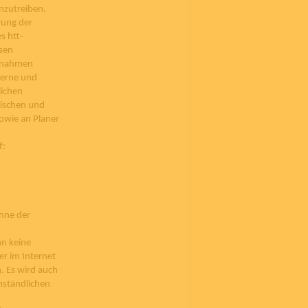
nzutreiben.
rung der
s htt-
sen
aßnahmen
terne und
lichen
nischen und
sowie an Planer
f:
inne der
nn keine
er im Internet
 Es wird auch
nständlichen