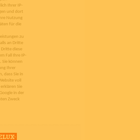
ich Ihrer IP-
gen und dort
Ihre Nutzung
ten für die
eistungen zu
ls an Dritte
Dritte diese
m Fall Ihre IP-
. Sie können
ung Ihrer
, dass Sie in
Website voll
erklären Sie
Google in der
nten Zweck