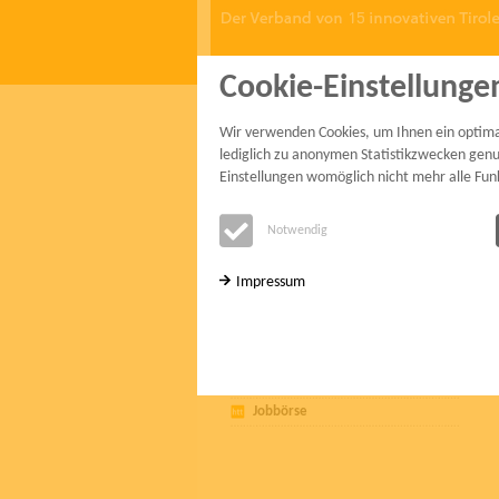
Cookie-Einstellunge
start
mitglieder
projekte
service
Wir verwenden Cookies, um Ihnen ein optimale
service
lediglich zu anonymen Statistikzwecken genut
Einstellungen womöglich nicht mehr alle Fun
Aktuelles
Notwendig
htt15-Leitbild
Holzhaus Konfigurator
Impressum
htt15-Vorstand
htt15-Büro
htt15-Imagespots
Links zum Thema Holz
Jobbörse