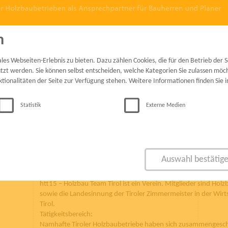
n
presse
kontakt
log-in mitg
s Webseiten-Erlebnis zu bieten. Dazu zählen Cookies, die für den Betrieb der Se
zt werden. Sie können selbst entscheiden, welche Kategorien Sie zulassen möcht
ktionalitäten der Seite zur Verfügung stehen. Weitere Informationen finden Sie 
impressum
Statistik
Externe Medien
htt15 - Holzbau Team Tirol
Wilhelm-Greil-Straße 7
A - 6020 Innsbruck
Tel 0512-564727-4041
Fax 0512-56 47 27-50
Auswahl bestätig
info@htt15.at
Offenlegung nach § 25 Mediengesetz
htt15 – Holzbau Team Tirol ist ein Verein. Mitglieder sind Hol
sowie die Landesinnung der Tiroler Zimmermeister in der Wi
Tirol.
Tätigkeitsbereich:
Namhafte Tiroler Holzbaubetriebe haben sich zusammengesc