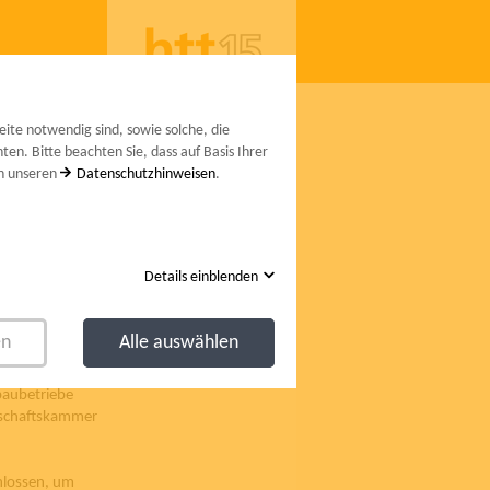
lieder
DEUTSCH
ENGLISH
ITALIANO
ite notwendig sind, sowie solche, die
en. Bitte beachten Sie, dass auf Basis Ihrer
in unseren
Datenschutzhinweisen
.
Details einblenden
en
Alle auswählen
zbaubetriebe
rtschaftskammer
hlossen, um