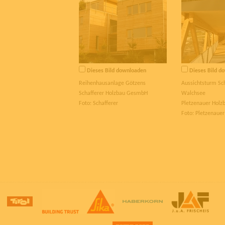
Dieses Bild downloaden
Dieses Bild d
Reihenhausanlage Götzens
Aussichtsturm S
Schafferer Holzbau GesmbH
Walchsee
Foto: Schafferer
Pletzenauer Hol
Foto: Pletzenauer