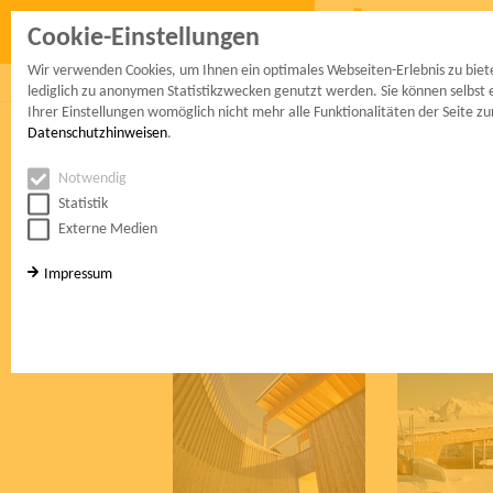
Cookie-Einstellungen
Wir verwenden Cookies, um Ihnen ein optimales Webseiten-Erlebnis zu bieten
mitglieder
projekte
service
kontakt
lediglich zu anonymen Statistikzwecken genutzt werden. Sie können selbst e
Ihrer Einstellungen womöglich nicht mehr alle Funktionalitäten der Seite z
Datenschutzhinweisen
.
Pressetexte
Notwendig
Technologie-Gespräche 17. April 2013
Statistik
25 Jahre htt15 - Holzbau Team Tirol
Externe Medien
Impressum
Presse Bildarchiv