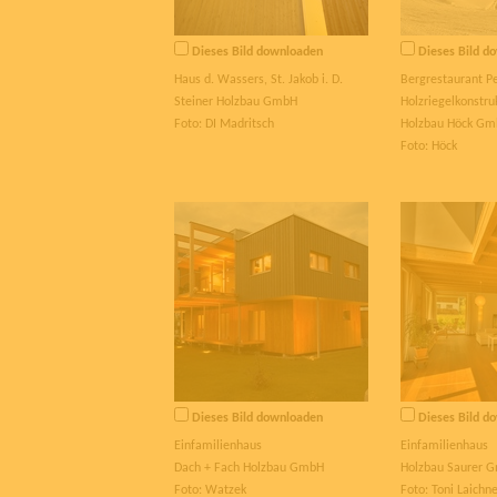
Dieses Bild downloaden
Dieses Bild d
Haus d. Wassers, St. Jakob i. D.
Bergrestaurant P
Steiner Holzbau GmbH
Holzriegelkonstru
Foto: DI Madritsch
Holzbau Höck G
Foto: Höck
Dieses Bild downloaden
Dieses Bild d
Einfamilienhaus
Einfamilienhaus
Dach + Fach Holzbau GmbH
Holzbau Saurer 
Foto: Watzek
Foto: Toni Laichn