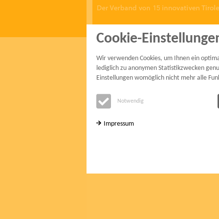
Cookie-Einstellunge
start
mitglieder
projekte
service
Wir verwenden Cookies, um Ihnen ein optimale
lediglich zu anonymen Statistikzwecken genut
Öffentliche Bauten
Einstellungen womöglich nicht mehr alle Fun
Gemeinden setzen auf Holzbau und 
Notwendig
somit ein Beispiel für optimales ökol
und ökonomisches Bauen. Moderne
Impressum
Holzbauten erfüllen höchste technis
energetische Standards und leisten e
wesentlichen Beitrag zum Klimaschut