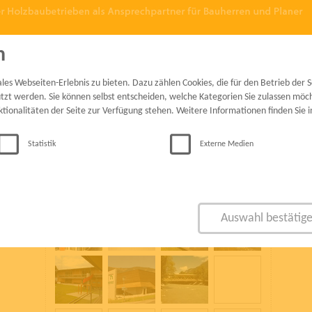
n
presse
kontakt
log-in mitg
s Webseiten-Erlebnis zu bieten. Dazu zählen Cookies, die für den Betrieb der Se
zt werden. Sie können selbst entscheiden, welche Kategorien Sie zulassen möcht
ktionalitäten der Seite zur Verfügung stehen. Weitere Informationen finden Sie 
geben
Statistik
Externe Medien
ogisches
che und
inen
z.
Auswahl bestätig