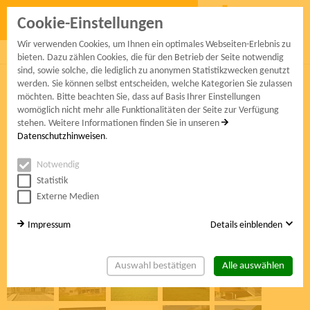
Cookie-Einstellungen
Wir verwenden Cookies, um Ihnen ein optimales Webseiten-Erlebnis zu
mitglieder
projekte
service
kontakt
bieten. Dazu zählen Cookies, die für den Betrieb der Seite notwendig
sind, sowie solche, die lediglich zu anonymen Statistikzwecken genutzt
werden. Sie können selbst entscheiden, welche Kategorien Sie zulassen
möchten. Bitte beachten Sie, dass auf Basis Ihrer Einstellungen
Mehrfamilienhaus
womöglich nicht mehr alle Funktionalitäten der Seite zur Verfügung
stehen. Weitere Informationen finden Sie in unseren
In der Gemeinschaft wohnen
und dabei alle Vorzüge eines
Datenschutzhinweisen
.
modernen Holzhauses genießen - dies ist in zahlreichen
Wohnanlagen in ganz Österreich bereits möglich. Mit modernen
Notwendig
Detaillösungen werden beste Schall- und Brandschutzwerte
Statistik
erreicht. Hochgedämmte Gebäudehüllen halten die Heizkosten
Externe Medien
auf niedrigstem Niveau.
Impressum
Details einblenden
Auswahl bestätigen
Alle auswählen